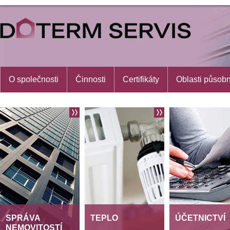
O společnosti
Činnosti
Certifikáty
Oblasti působn
SPRÁVA
TEPLO
ÚČETNICTVÍ
NEMOVITOSTÍ