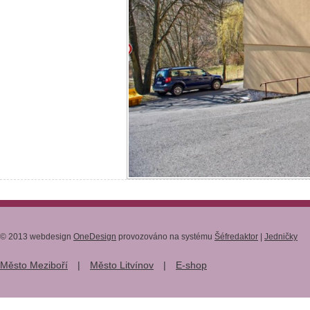
© 2013 webdesign
OneDesign
provozováno na systému
Šéfredaktor
|
Jedničky
Město Meziboří
|
Město Litvínov
|
E-shop